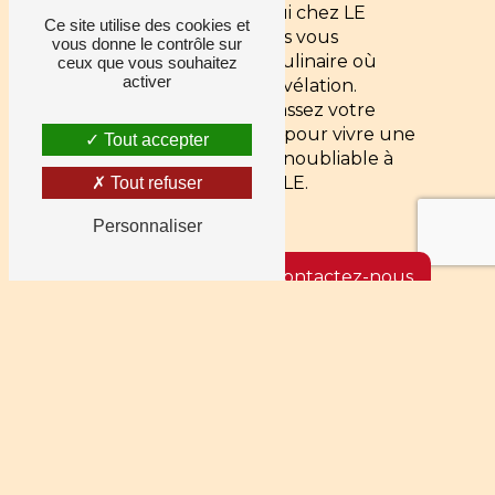
Commandez dès aujourd'hui chez LE
Ce site utilise des cookies et
PIZZ'AMBULE et laissez-nous vous
vous donne le contrôle sur
emmener dans un voyage culinaire où
ceux que vous souhaitez
activer
chaque bouchée est une révélation.
Consultez notre menu et passez votre
commande dès maintenant pour vivre une
Tout accepter
expérience gastronomique inoubliable à
Nancras avec LE PIZZ'AMBULE.
Tout refuser
Personnaliser
En savoir plus
Contactez-nous