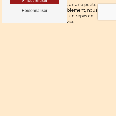
Tout refuser
PIZZ'AMBULE. Que ce soit pour une petite
réunion ou un grand rassemblement, nous
Personnaliser
sommes là pour vous fournir un repas de
qualité supérieure et un service
exceptionnel. Faites confiance à LE
PIZZ'AMBULE pour faire de votre repas
d'entreprise un succès retentissant à
chaque fois.
En savoir plus
Contactez-nous