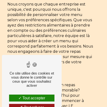
Nous croyons que chaque entreprise est
unique, c'est pourquoi nous offrons la
possibilité de personnaliser votre menu
selon vos préférences spécifiques. Que vous
ayez des restrictions alimentaires à prendre
en compte ou des préférences culinaires
particulières à satisfaire, notre équipe est là
pour vous aider à créer un menu qui
correspond parfaitement à vos besoins. Nous
nous engageons à faire de votre repas
d'entreprise une expérience sur mesure qui
reflète l'identité et les valeurs de votre
entreprise.
Ce site utilise des cookies et
Contactez-Nous
vous donne le contrôle sur
ceux que vous souhaitez
Prêt à faire de votre prochain repas
activer
d'entreprise un moment mémorable?
Contactez-nous dès aujourd'hui pour
Tout accepter
discuter de vos besoins et commencer à
planifier votre événement avec LE